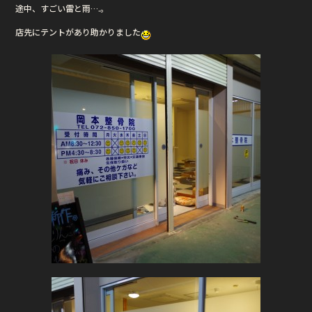
途中、すごい雷と雨….。
e
te
店先にテントがあり助かりました
b
r
o
o
k