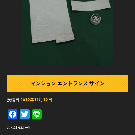
マンション エントランス サイン
投稿日
2012年11月12日
F
T
Li
a
w
n
こんばんはー!!
c
it
e