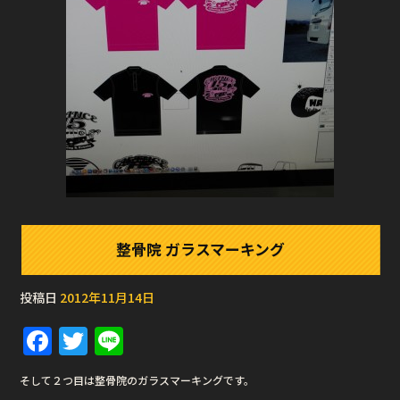
整骨院 ガラスマーキング
投稿日
2012年11月14日
F
T
Li
a
w
n
そして２つ目は整骨院のガラスマーキングです。
c
it
e