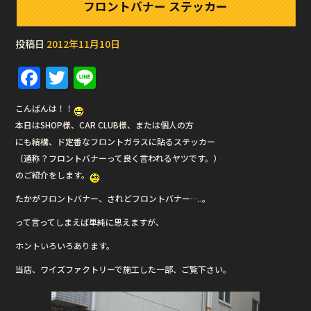
フロントバナー ステッカー
投稿日
2012年11月10日
F
T
Li
a
w
n
こんばんは！！
c
it
e
本日はSHOP様、CAR CLUB様、または個人の方
e
te
にも結構、ド定番なフロントガラスに貼るステッカー
b
r
（通称？フロントバナーって良く言われるヤツです。）
のご紹介をします。
o
たかがフロントバナー、されどフロントバナー…..。
o
って言ってしまえば単純に思えますが、
k
ホントいろいろあります。
当店、ワイズファクトリーで施工した一部、ご覧下さい。