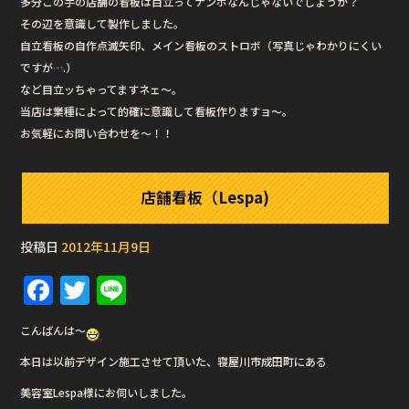
多分この手の店舗の看板は目立ってナンボなんじゃないでしょうか？
その辺を意識して製作しました。
自立看板の自作点滅矢印、メイン看板のストロボ（写真じゃわかりにくい
ですが….）
など目立ッちゃってますネェ〜。
当店は業種によって的確に意識して看板作りますョ〜。
お気軽にお問い合わせを〜！！
店舗看板（Lespa)
投稿日
2012年11月9日
F
T
Li
a
w
n
こんばんは〜
c
it
e
本日は以前デザイン施工させて頂いた、寝屋川市成田町にある
e
te
美容室Lespa様にお伺いしました。
b
r