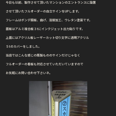
今日も以前、製作させて頂いたマンションのエントランスに設置
e
te
させて頂いたフルオーダーの自立サインをUPします。
b
r
フレームはボンデ鋼板、曲げ、溶接加工、ウレタン塗装です。
o
o
面板はアルミ複合板３tにインクジェット出力貼りです。
k
上面にはアクリル板レーザーカット切り文字に透明アクリル
５tのカバーをしました。
当店ではこんな感じの既製もののサインだけじゃなく
フルオーダーの看板も対応させていただいていますので
お気軽にお問い合わせ下さいネ。