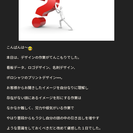
o
o
k
こんばんは〜
本日は、デザインの作業がてんこもりでした。
看板データ、ロゴデザイン、名刺デザイン、
ポロシャツのプリントデザイン•••。
お客様からお聞きしたイメージを自分なりに理解し
存在がない頭にあるイメージを形にする作業は
なかなか難しく、労力や根気がいる作業で
やはり普段からもう少し自分の頭の中の引き出しを増やす
ような意識をしておくべきだと改めて痛感した１日でした。