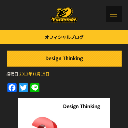
オフィシャルブログ
Design Thinking
投稿日
2012年11月15日
F
T
Li
a
w
n
c
it
e
e
te
b
r