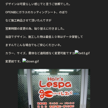
デザインは可愛らしい感じでと言うご依頼でした。
o
o
OPEN前にガラスのカッティングシート、のぼり
k
など施工納品させて頂いたんですが
営業時間の変更の為、貼り替えに行きました。
当店でデザイン、施工した物は最低１０年はデータ保管して
ますんでこんな場合でもご安心くださいネ。
カラー、サイズ、書体など違和感なく変更可能ですヨ
変更前です。