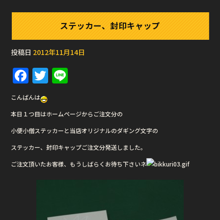
ステッカー、封印キャップ
投稿日
2012年11月14日
F
T
Li
a
w
n
こんばんは
c
it
e
本日１つ目はホームページからご注文分の
e
te
小便小僧ステッカーと当店オリジナルのダギング文字の
b
r
ステッカー、封印キャップご注文分発送しました。
o
o
ご注文頂いたお客様、もうしばらくお待ち下さいネ
k