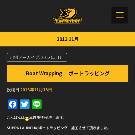
2013 11月
月別アーカイブ:
2013年11月
Boat Wrapping ボートラッピング
投稿日
2013年11月15日
F
T
Li
a
w
n
こんばんは
本日施行分UPします。
c
it
e
SUPRA LAUNCHのボートラッピング 施工させて頂きました。
e
te