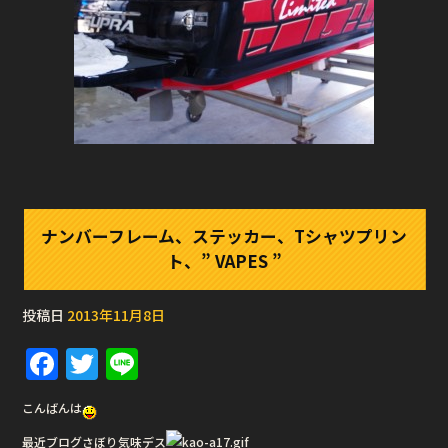
ナンバーフレーム、ステッカー、Tシャツプリン
ト、” VAPES ”
投稿日
2013年11月8日
F
T
Li
a
w
n
こんばんは
c
it
e
最近ブログさぼり気味デス