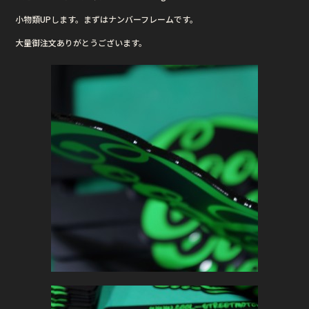
e
te
小物類UPします。まずはナンバーフレームです。
b
r
大量御注文ありがとうございます。
o
o
k