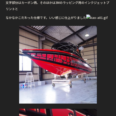
文字部分はカーボン柄、そのほかは3Mのラッピング用のインクジェットプ
b
r
リントと
o
なかなかこだわった仕様です。いい感じに仕上がりました
o
k