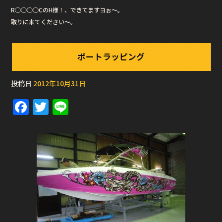
R○○○○CのH様！、できてますヨぉ〜。
取りに来てください〜。
ボートラッピング
投稿日
2012年10月31日
F
T
Li
a
w
n
c
it
e
e
te
b
r
o
o
k