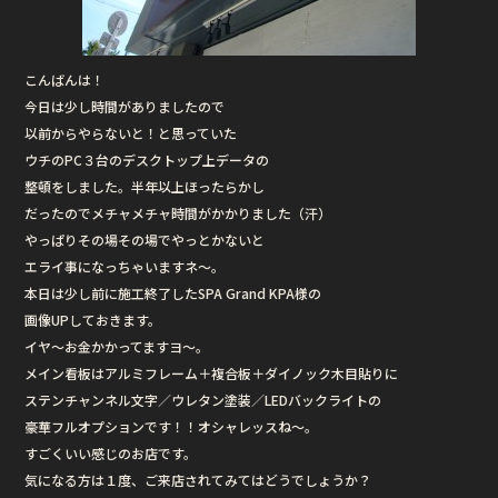
こんばんは！
今日は少し時間がありましたので
以前からやらないと！と思っていた
ウチのPC３台のデスクトップ上データの
整頓をしました。半年以上ほったらかし
だったのでメチャメチャ時間がかかりました（汗）
やっぱりその場その場でやっとかないと
エライ事になっちゃいますネ〜。
本日は少し前に施工終了したSPA Grand KPA様の
画像UPしておきます。
イヤ〜お金かかってますヨ〜。
メイン看板はアルミフレーム＋複合板＋ダイノック木目貼りに
ステンチャンネル文字／ウレタン塗装／LEDバックライトの
豪華フルオプションです！！オシャレッスね〜。
すごくいい感じのお店です。
気になる方は１度、ご来店されてみてはどうでしょうか？