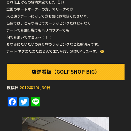
これ仕上げるの結構大変でした（汗）
全国のボートオーナーの方、マリーナの方
人と違うボートにッって方お気にお電話くださいネ。
当店では、こんな感じでカーラッピングだけじゃなく
ボートでも飛行機でもヘリコプターでも
何でも来いですヨぉ〜！！！
ちなみにだいたいの乗り物のラッピングなど経験済みです。
ボート ネタまだまだあるんでまた今度、別のUPしま〜す。
店舗看板（GOLF SHOP BIG）
投稿日
2012年10月30日
F
T
Li
a
w
n
c
it
e
e
te