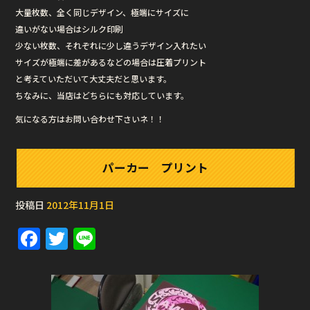
大量枚数、全く同じデザイン、極端にサイズに
違いがない場合はシルク印刷
少ない枚数、それぞれに少し違うデザイン入れたい
サイズが極端に差があるなどの場合は圧着プリント
と考えていただいて大丈夫だと思います。
ちなみに、当店はどちらにも対応しています。
気になる方はお問い合わせ下さいネ！！
パーカー プリント
投稿日
2012年11月1日
F
T
Li
a
w
n
c
it
e
e
te