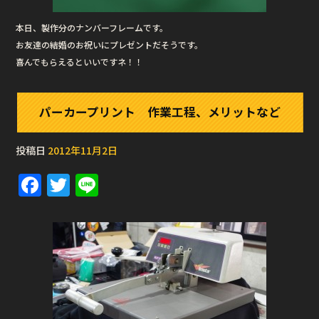
本日、製作分のナンバーフレームです。
お友達の結婚のお祝いにプレゼントだそうです。
喜んでもらえるといいですネ！！
パーカープリント 作業工程、メリットなど
投稿日
2012年11月2日
F
T
Li
a
w
n
c
it
e
e
te
b
r
o