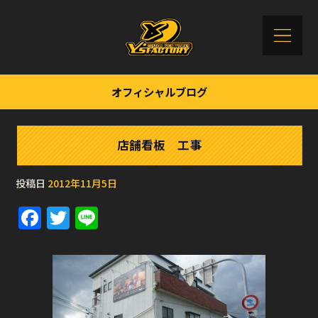
オフィシャルブログ
店舗看板 工事
投稿日
2012年11月5日
F
T
Li
a
w
n
c
it
e
e
te
b
r