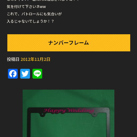
気を付けて下さいネww
これで、パトロールにも気合いが
入るじゃないでしょうか！？
ナンバーフレーム
投稿日
2012年11月2日
F
T
Li
a
w
n
c
it
e
e
te
b
r
o
o