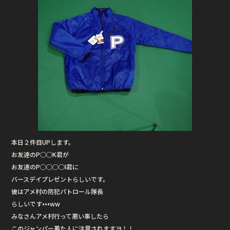
本日２件目UPします。
お友達のP○○K君が
お友達のP○○○○I君に
バースデイプレゼントらしいです。
彼はアメ村の防犯パトロール隊長
らしいです•••ww
みなさんアメ村行って悪い事したら
このジャンパー着た人に注意されますヨ！！