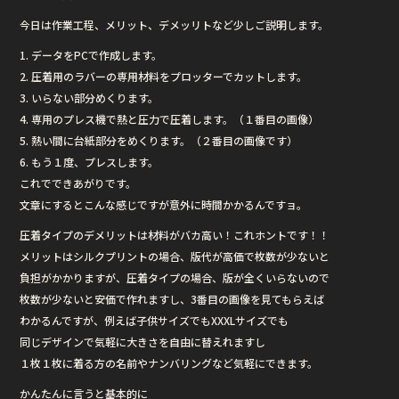
今日は作業工程、メリット、デメッリトなど少しご説明します。
1. データをPCで作成します。
2. 圧着用のラバーの専用材料をプロッターでカットします。
3. いらない部分めくります。
4. 専用のプレス機で熱と圧力で圧着します。（１番目の画像）
5. 熱い間に台紙部分をめくります。（２番目の画像です）
6. もう１度、プレスします。
これでできあがりです。
文章にするとこんな感じですが意外に時間かかるんですョ。
圧着タイプのデメリットは材料がバカ高い！これホントです！！
メリットはシルクプリントの場合、版代が高価で枚数が少ないと
負担がかかりますが、圧着タイプの場合、版が全くいらないので
枚数が少ないと安価で作れますし、3番目の画像を見てもらえば
わかるんですが、例えば子供サイズでもXXXLサイズでも
同じデザインで気軽に大きさを自由に替えれますし
１枚１枚に着る方の名前やナンバリングなど気軽にできます。
かんたんに言うと基本的に