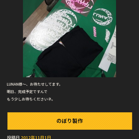
b
r
o
o
k
LUNAN様〜、お待たせしてます。
明日、完成予定ですんで
もう少しお待ちくださいネ。
のぼり製作
投稿日
2012年11月1日