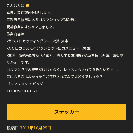
こんばんは
本日、製作取付分UPします。
京都府八幡市にあるゴルフショップBIG様に
現場作業にオジャマしました。
作業内容は
•ガラスにカッティングシート切り文字
•入り口ガラスにインクジェット出力メニュー（両面）
•左側：新規A型看板（片面）、真ん中と左側既存A型看板（両面）面板や
りかえ です。
ゴルフクラブの販売だけじゃなく、レッスンもされてるみたいですョ。
気になる方はよかったらご来店されてみてはどうでしょう？
ゴルフショップ ビッグ
TEL 075-983-1570
ステッカー
投稿日
2012年10月29日