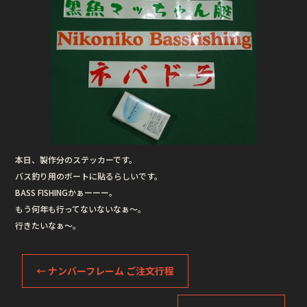
o
o
k
本日、製作分のステッカーです。
バス釣り用のボートに貼るらしいです。
BASS FISHINGかぁーーー。
もう何年も行ってないないなぁ〜。
行きたいなぁ〜。
←
ナンバーフレーム ご注文行程