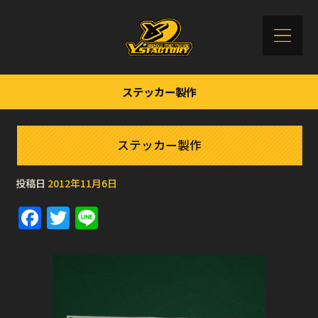
ステッカー製作
ステッカー製作
投稿日
2012年11月6日
F
T
Li
a
w
n
c
it
e
e
te
b
r