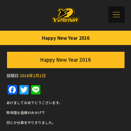
Happy New Year 2016
Happy New Year 2016
投稿日
2016年1月1日
F
T
Li
a
w
n
あけましておめでとうございます。
c
it
e
昨年度も皆様のおかげで
e
te
何とか仕事をやりきりました。
b
r