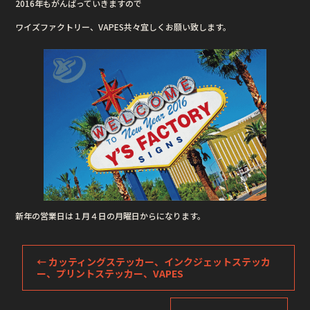
2016年もがんばっていきますので
o
o
ワイズファクトリー、VAPES共々宜しくお願い致します。
k
新年の営業日は１月４日の月曜日からになります。
←
カッティングステッカー、インクジェットステッカ
ー、プリントステッカー、VAPES