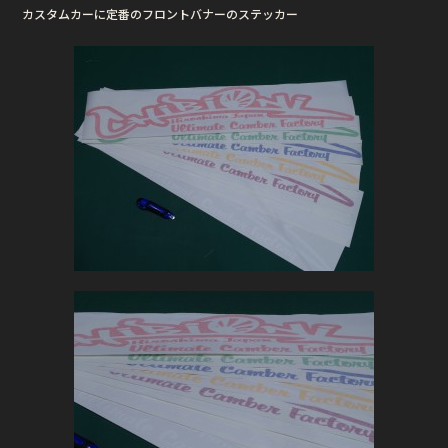
カスタムカーに定番のフロントバナーのステッカー
b
r
o
o
k