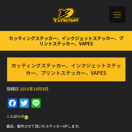
カッティングステッカー、インクジェットステッカー、プ
リントステッカー、VAPES
カッティングステッカー、インクジェットステッ
カー、プリントステッカー、VAPES
投稿日
2015年10月8日
F
T
Li
a
w
n
こんばんは
c
it
e
最近、製作させて頂いたステッカーUPします。
e
te