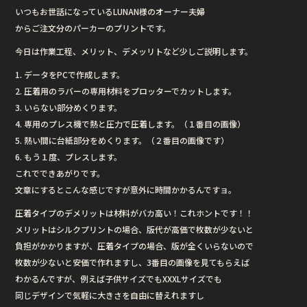
いつもお世話になっているLUNAN様のオーナー夫婦
からご注文分のパーカーのプリントです。
今日は作業工程、メリット、デメッリトなど少しご説明します。
1. データをPCで作成します。
2. 圧着用のラバーの専用材料をプロッターでカットします。
3. いらない部分めくります。
4. 専用のプレス機で熱と圧力で圧着します。（１番目の画像）
5. 熱い間に台紙部分をめくります。（２番目の画像です）
6. もう１度、プレスします。
これでできあがりです。
文章にするとこんな感じですが意外に時間かかるんですョ。
圧着タイプのデメリットは材料がバカ高い！これホントです！！
メリットはシルクプリントの場合、版代が高価で枚数が少ないと
負担がかかりますが、圧着タイプの場合、版が全くいらないので
枚数が少ないと安価で作れますし、3番目の画像を見てもらえば
わかるんですが、例えば子供サイズでもXXXLサイズでも
同じデザインで気軽に大きさを自由に替えれますし