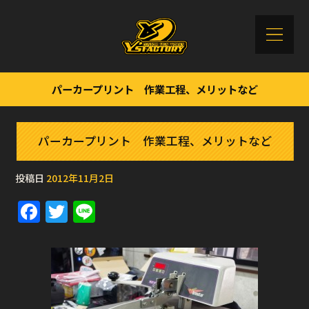
パーカープリント 作業工程、メリットなど
パーカープリント 作業工程、メリットなど
投稿日
2012年11月2日
F
T
Li
a
w
n
c
it
e
e
te
b
r