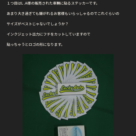
１つ目はL .A様の販売された車輛に貼るステッカーです。
b
r
あまり大き過ぎても嫌がれるお客様もいらっしゃるのでこれぐらいの
o
o
サイズがベストじゃないでしょうか？
k
インクジェット出力にフチをカットしていますので
貼っちゃうとロゴの形になります。