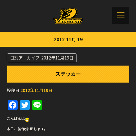
2012 11月 19
日別アーカイブ:
2012年11月19日
ステッカー
投稿日
2012年11月19日
F
T
Li
a
w
n
こんばんは
c
it
e
本日、製作分UPします。
e
te