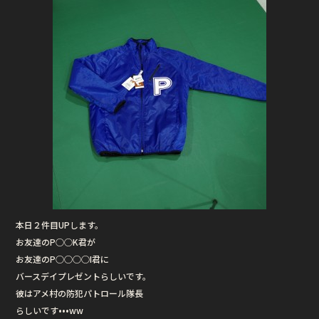
本日２件目UPします。
お友達のP○○K君が
お友達のP○○○○I君に
バースデイプレゼントらしいです。
彼はアメ村の防犯パトロール隊長
らしいです•••ww