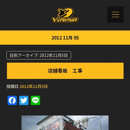
2012 11月 05
日別アーカイブ:
2012年11月5日
店舗看板 工事
投稿日
2012年11月5日
F
T
Li
a
w
n
c
it
e
e
te