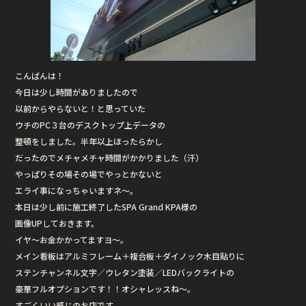
こんばんは！
今日は少し時間がありましたので
以前からやらないと！と思っていた
ウチのPC３台のデスクトップ上データの
整頓をしました。半年以上ほったらかし
だったのでメチャメチャ時間がかかりました（汗）
やっぱりその場その場でやっとかないと
エライ事になっちゃいますネ〜。
本日は少し前に施工終了したSPA Grand KPA様の
画像UPしておきます。
イヤ〜お金かかってますヨ〜。
メイン看板はアルミフレーム＋複合板＋ダイノック木目貼りに
ステンチャンネル文字／ウレタン塗装／LEDバックライトの
豪華フルオプションです！！オシャレッスね〜。
すごくいい感じのお店です。