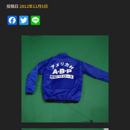
投稿日
2012年11月5日
F
T
Li
a
w
n
c
it
e
e
te
b
r
o
o
k