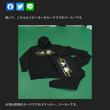
F
T
Li
a
w
n
続いて、こちらもリピーターのカークラブのパーカーです。
c
it
e
e
te
b
r
o
o
k
お次は奈良のカークラブのステッカー、パーカーです。