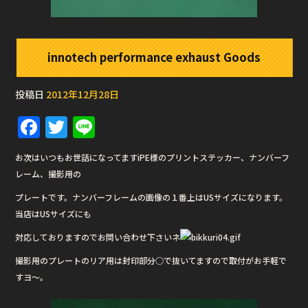
innotech performance exhaust Goods
投稿日
2012年12月28日
F
T
Li
a
w
n
お次はいつもお世話になってますiPE様のプリントステッカー、ナンバーフ
c
it
e
レーム、撮影用の
e
te
プレートです。ナンバーフレームの画像の１番上はUSサイズになります。
b
r
当店はUSサイズにも
o
対応しておりますのでお問い合わせ下さいネ
o
撮影用のプレートのリア用は封印部分○で抜いてますので取付がお手軽で
k
すヨ〜。