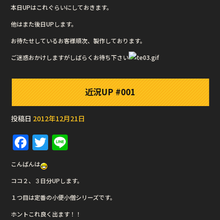
本日UPはこれぐらいにしておきます。
他はまた後日UPします。
お待たせしているお客様順次、製作しております。
ご迷惑おかけしますがしばらくお待ち下さい
近況UP #001
投稿日
2012年12月21日
F
T
Li
a
w
n
こんばんは
c
it
e
ココ２、３日分UPします。
e
te
１つ目は定番の小便小僧シリーズです。
b
r
ホントこれ良く出ます！！