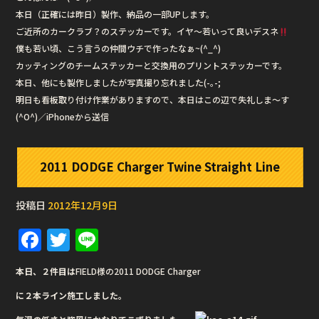
本日（正確には昨日）製作、納品の一部UPします。
ご近所のカークラブ？のステッカーです。イヤ〜若いって良いデスネ
僕も若い頃、こう言うの仲間ウチで作ったなぁ~(^_^)
カッティングのチームステッカーと交換用のプリントステッカーです。
本日、他にも製作しましたが写真撮り忘れました(-｡-;
明日も看板取り付け作業がありますので、本日はこの辺で失礼しま〜す
(^O^)／iPhoneから送信
2011 DODGE Charger Twine Straight Line
投稿日
2012年12月9日
F
T
Li
a
w
n
本日、２件目は
FIELD様の2011 DODGE Charger
c
it
e
に２本ライン施工しました。
e
te