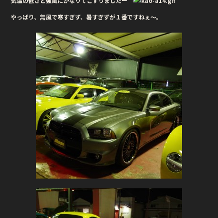
気温の低さと強風にかなりてこずりましたー
b
r
やっぱり、無風で寒すぎず、暑すぎずが１番ですねぇ〜。
o
o
k