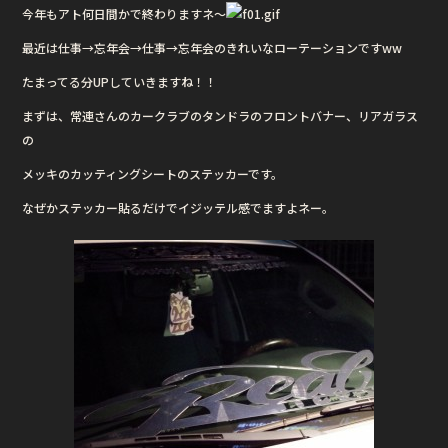
c
it
e
今年もアト何日間かで終わりますネ〜
e
te
最近は仕事→忘年会→仕事→忘年会のきれいなローテーションですww
b
r
たまってる分UPしていきますね！！
o
o
まずは、常連さんのカークラブのタンドラのフロントバナー、リアガラス
の
k
メッキのカッティングシートのステッカーです。
なぜかステッカー貼るだけでイジッテル感でますよネー。