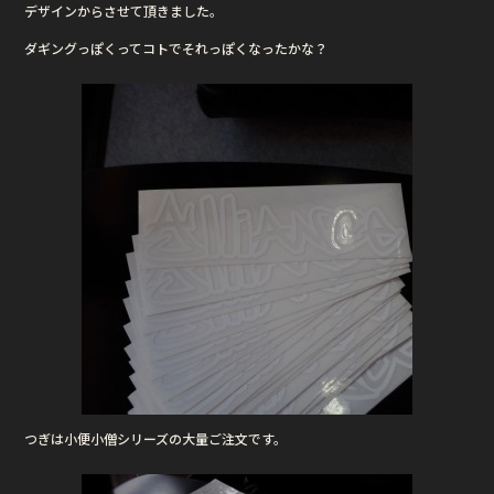
デザインからさせて頂きました。
b
r
ダギングっぽくってコトでそれっぽくなったかな？
o
o
k
つぎは小便小僧シリーズの大量ご注文です。