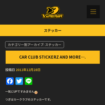
ステッカー
カテゴリー別アーカイブ:
ステッカー
CAR CLUB STICKERZ AND MORE….
投稿日
2012年12月28日
F
T
Li
a
w
n
一気にUPですみません
c
it
e
つぎはカークラブのステッカーです。
e
te