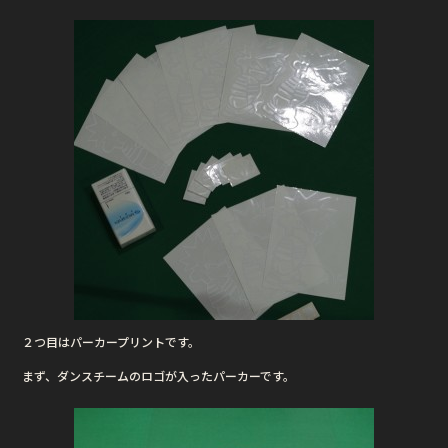
o
o
k
２つ目はパーカープリントです。
まず、ダンスチームのロゴが入ったパーカーです。