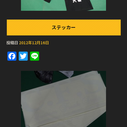
ステッカー
投稿日
2012年12月16日
F
T
Li
a
w
n
c
it
e
e
te
b
r
o
o
k