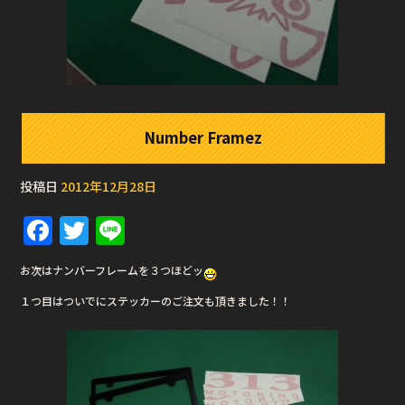
Number Framez
投稿日
2012年12月28日
F
T
Li
a
w
n
お次はナンバーフレームを３つほどッ
c
it
e
１つ目はついでにステッカーのご注文も頂きました！！
e
te
b
r
o
o