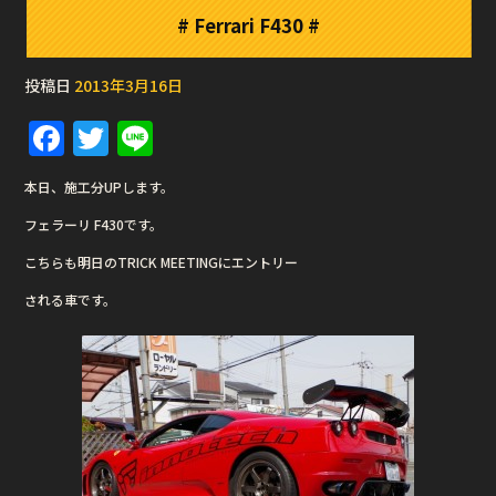
# Ferrari F430 #
投稿日
2013年3月16日
F
T
Li
a
w
n
本日、施工分UPします。
c
it
e
フェラーリ F430です。
e
te
こちらも明日のTRICK MEETINGにエントリー
b
r
される車です。
o
o
k