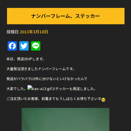
ナンバーフレーム、ステッカー
投稿日
2013年3月18日
F
T
Li
a
w
n
本日、発送分UPします。
c
it
e
大量発注頂きましたナンバーフレームです。
e
te
発送がバラバラ15件に分けないといけなかったんで
b
r
大変でした。
o
ステッカーも発送しました。
o
ご注文頂いたお客様、到着までもうしばらくお待ち下さいネ
k