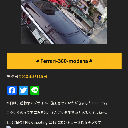
# Ferrari-360-modena #
投稿日
2013年3月15日
F
T
Li
a
w
n
本日は、超特急でデザイン、施工させていただきましたF360です。
c
it
e
こういうのって実車みると、すんごく派手で迫力あるんすよねー。
e
te
3月17日のTRICK meeting 2013にエントリーされるそうです
b
r