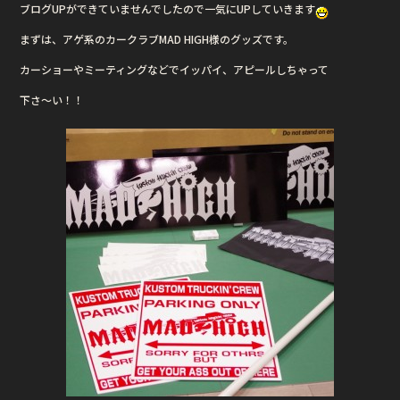
ブログUPができていませんでしたので一気にUPしていきます
b
r
まずは、アゲ系のカークラブMAD HIGH様のグッズです。
o
o
カーショーやミーティングなどでイッパイ、アピールしちゃって
k
下さ〜い！！