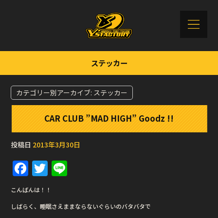
ステッカー
カテゴリー別アーカイブ:
ステッカー
CAR CLUB ”MAD HIGH” Goodz !!
投稿日
2013年3月30日
F
T
Li
a
w
n
こんばんは！！
c
it
e
しばらく、睡眠さえままならないぐらいのバタバタで
e
te