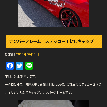
ナンバーフレーム！ステッカー！封印キャップ！
投稿日
2013年3月11日
F
T
Li
a
w
n
本日、発送分UPします。
c
it
e
一件目は神奈川県厚木市にあるM’S Garage様、ご注文のステッカー２種類
e
te
、オリジナル封印キャップ、ナンバーフレームです。
b
r
o