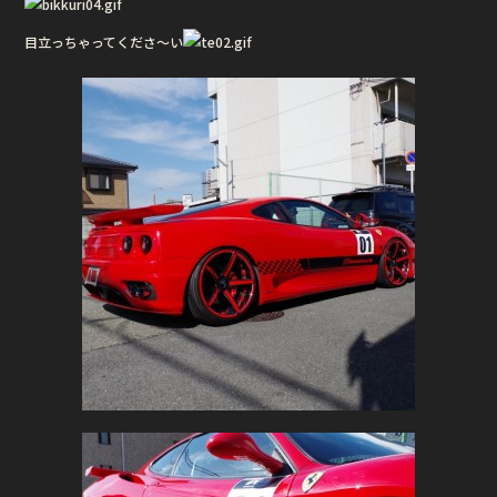
o
目立っちゃってくださ〜い
o
k