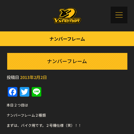
ナンバーフレーム
ナンバーフレーム
投稿日
2013年2月2日
F
T
Li
a
w
n
本日２つ目は
c
it
e
ナンバーフレーム２種類
e
te
まずは、バイク用です。２号機仕様（笑）！！
b
r