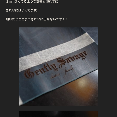
１mmきってるような部分も潰れずに
o
o
きれいにはいってます。
k
刻印だとここまできれいに出せないです！！