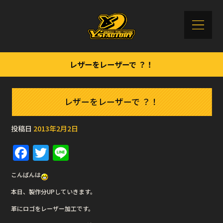
レザーをレーザーで ？！
レザーをレーザーで ？！
投稿日
2013年2月2日
F
T
Li
a
w
n
こんばんは
c
it
e
本日、製作分UPしていきます。
e
te
革にロゴをレーザー加工です。
b
r