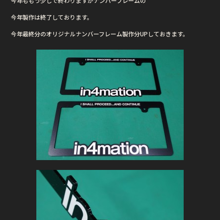
今年ももう少しで終わりますがナンバーフレームの
e
te
今年製作は終了しております。
b
r
今年最終分のオリジナルナンバーフレーム製作分UPしておきます。
o
o
k