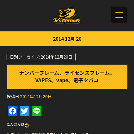
2014 12月 20
日別アーカイブ:
2014年12月20日
ナンバーフレーム、ライセンスフレーム、
VAPES、vape、電子タバコ
投稿日
2014年12月20日
F
T
Li
a
w
n
こんばんは
c
it
e