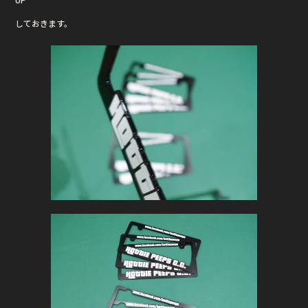
b
r
しておきます。
o
o
k