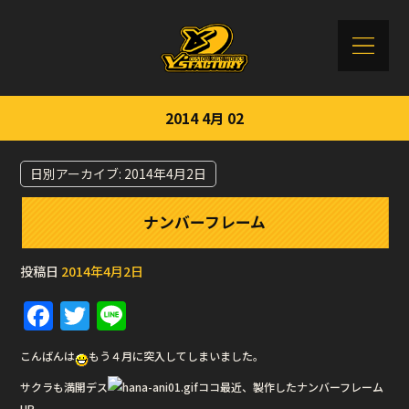
2014 4月 02
日別アーカイブ:
2014年4月2日
ナンバーフレーム
投稿日
2014年4月2日
F
T
Li
a
w
n
こんばんは
もう４月に突入してしまいました。
c
it
e
サクラも満開デス
ココ最近、製作したナンバーフレーム
e
te
UP