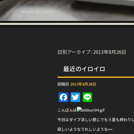
2013 8月 26|Y's Factory
日別アーカイブ:
2013年8月26日
最近のイロイロ
投稿日
2013年8月26日
F
T
Li
a
w
n
こんばんは
c
it
e
今日はダイブ涼しい感じでもう夏も終わり
e
te
寂しいようなうれしいような•••