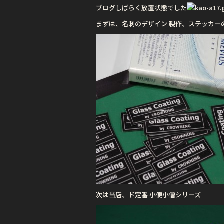
b
r
ブログしばらく放置状態でした
o
まずは、名刺のデザイン 製作、ステッカー
o
k
次は当店、ド定番 小便小僧シリーズ