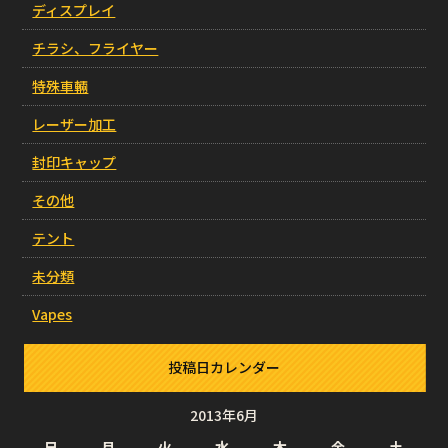
ディスプレイ
チラシ、フライヤー
特殊車輛
レーザー加工
封印キャップ
その他
テント
未分類
Vapes
投稿日カレンダー
2013年6月
日
月
火
水
木
金
土