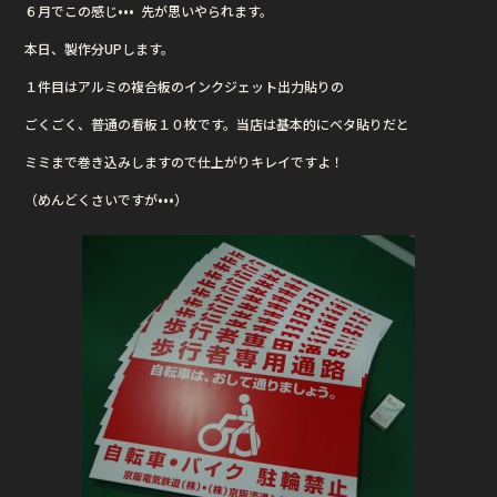
６月でこの感じ••• 先が思いやられます。
b
r
本日、製作分UPします。
o
o
１件目はアルミの複合板のインクジェット出力貼りの
k
ごくごく、普通の看板１０枚です。当店は基本的にベタ貼りだと
ミミまで巻き込みしますので仕上がりキレイですよ！
（めんどくさいですが•••）