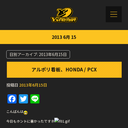
2013 6月 15
日別アーカイブ:
2013年6月15日
アルポリ看板、HONDA / PCX
投稿日
2013年6月15日
F
T
Li
a
w
n
こんばんは
c
it
e
今日もホントに暑かったですネ
e
te