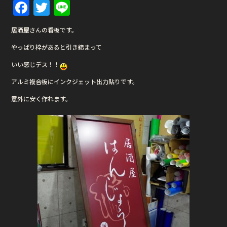
F
T
Li
a
w
n
居酒屋さんの看板です。
c
it
e
やっぱり枠があると引き締まって
e
te
いい感じデス！！
b
r
アルミ複合板にインクジェット出力貼りです。
o
o
意外に安く作れます。
k