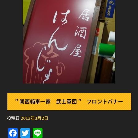
’’ 関西箱車一家 武士軍団 ’’ フロントバナー
投稿日
2013年3月2日
F
T
Li