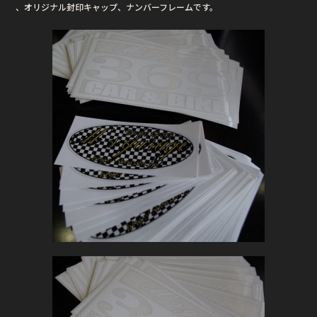
、オリジナル封印キャップ、ナンバーフレームです。
b
r
o
o
k