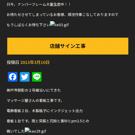
只今、ナンバーフレーム大量生産中！！
お待たせさせてしまっているお客様、順次作業こなしておりますので
もうしばらくお待ち下さい
店舗サイン工事
投稿日
2013年3月10日
F
T
Li
a
w
n
神戸市御影の２号線沿いにできた
c
it
e
マッサージ屋さんの看板工事です。
e
te
電飾看板２台、木製格子にインクジェット出力
b
r
看板１台です。雨と突風と花粉と黄砂とpm2.5との
o
o
戦いでした