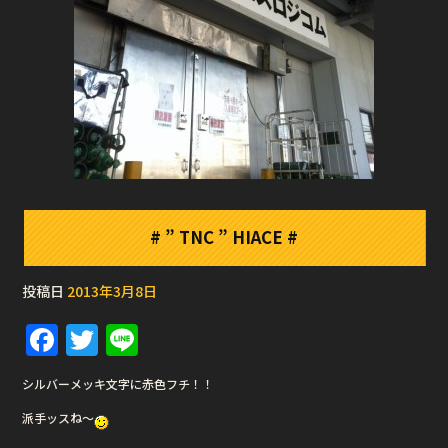
# ” TNC ” HIACE #
投稿日
2013年3月8日
F
T
Li
a
w
n
シルバーメッキ文字に赤色フチ！！
c
it
e
派手ッスね〜
e
te