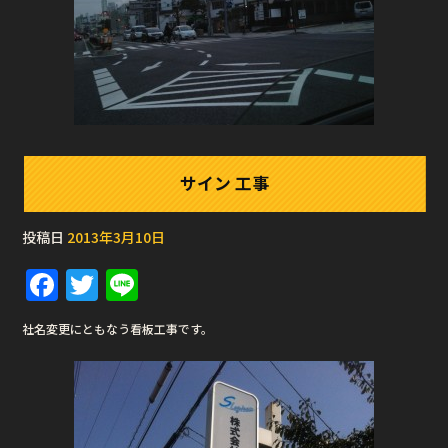
サイン 工事
投稿日
2013年3月10日
F
T
Li
a
w
n
社名変更にともなう看板工事です。
c
it
e
e
te
b
r
o