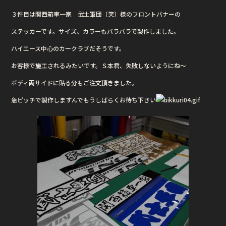
a
w
n
３件目は関西箱車一家 武士軍団（笑）様のフロントバナーの
c
it
e
ステッカーです。サイズ、カラーもバラバラで製作しました。
e
te
ハイエース中心のカークラブだそうです。
b
r
お客様で施工されるみたいです。Ｓ本君、失敗しないようにね〜
o
o
ボディ両サイドに貼る分もご注文頂きました。
k
急ピッチで製作しますんでもうしばらくお待ち下さい