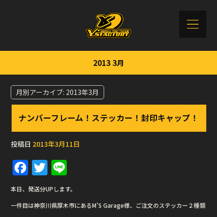
2013 3月
月別アーカイブ:
2013年3月
ナンバーフレーム！ステッカー！封印キャップ！
投稿日
2013年3月11日
F
T
Li
a
w
n
本日、発送分UPします。
c
it
e
一件目は神奈川県厚木市にあるM’S Garage様、ご注文のステッカー２種類
e
te