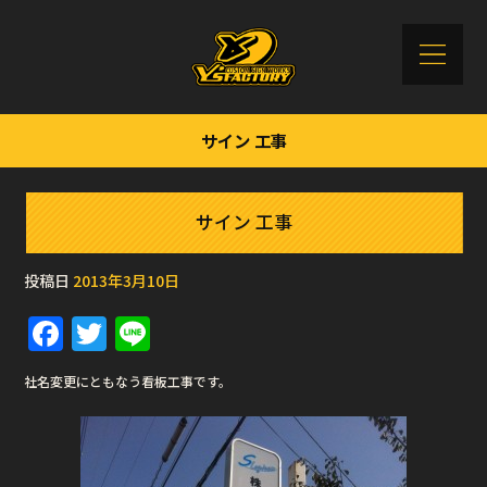
サイン 工事
サイン 工事
投稿日
2013年3月10日
F
T
Li
a
w
n
社名変更にともなう看板工事です。
c
it
e
e
te
b
r