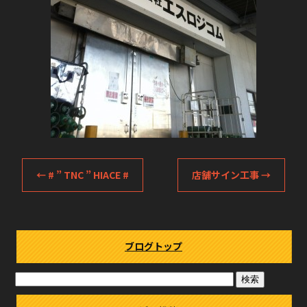
←
# ” TNC ” HIACE #
店舗サイン工事
→
ブログトップ