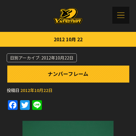
2012 10月 22
日別アーカイブ:
2012年10月22日
ナンバーフレーム
投稿日
2012年10月22日
F
T
Li
a
w
n
c
it
e
e
te