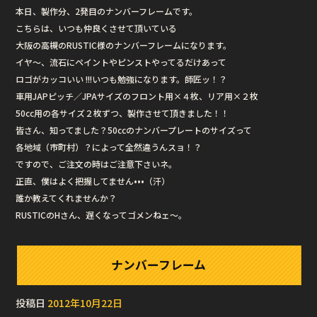
本日、製作分、2発目のナンバーフレームです。
こちらは、いつも仲良くさせて頂いている
大阪の高槻のRUSTIC様のナンバーフレームになります。
イヤ〜、流石にペイントやピンストやってるだけあって
ロゴがカッコいい !!!いつも勉強になります。師匠ッ！？
車用JAPピッチ／JPAサイズのフロント用×４枚、リア用×２枚
50cc用の各サイズ２枚ずつ、製作させて頂きました！！
皆さん、知ってました？50ccのナンバープレートのサイズって
各地域（市町村）？によって全然違うんスョ！？
ですので、ご注文の時はご注意下さいネ。
正直、僕はよく把握してません•••（汗）
誰か教えてくれませんか？
RUSTICのHさん、遅くなってゴメンねェ〜。
ナンバーフレーム
投稿日
2012年10月22日