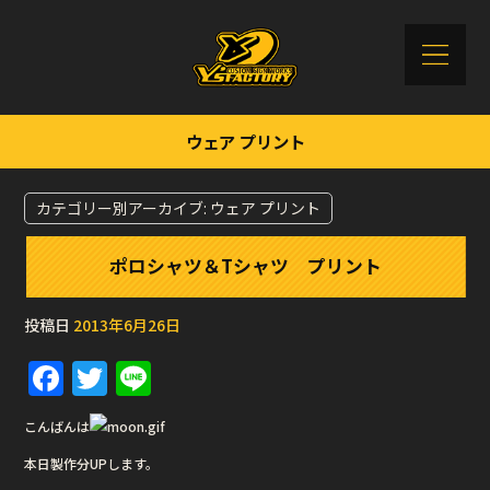
ウェア プリント
カテゴリー別アーカイブ:
ウェア プリント
ポロシャツ＆Tシャツ プリント
投稿日
2013年6月26日
F
T
Li
a
w
n
こんばんは
c
it
e
本日製作分UPします。
e
te