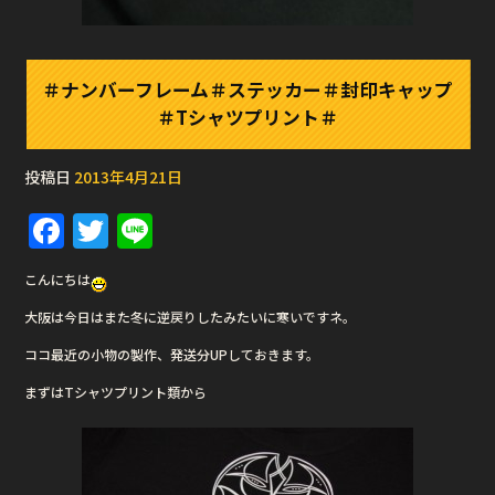
＃ナンバーフレーム＃ステッカー＃封印キャップ
＃Tシャツプリント＃
投稿日
2013年4月21日
F
T
Li
a
w
n
こんにちは
c
it
e
大阪は今日はまた冬に逆戻りしたみたいに寒いですネ。
e
te
ココ最近の小物の製作、発送分UPしておきます。
b
r
まずはTシャツプリント類から
o
o
k