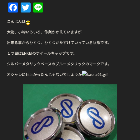
F
T
Li
a
w
n
こんばんは
c
it
e
大物、小物いろいろ、作業かかえていますが
e
te
出来る事からひとつ、ひとつかたずけていっている状態です。
b
r
１つ目はENKEIのホイールキャップです。
o
o
シルバーメタリックベースのブルーメタリックのマークです。
k
オシャレに仕上がったんじゃないでしょうか