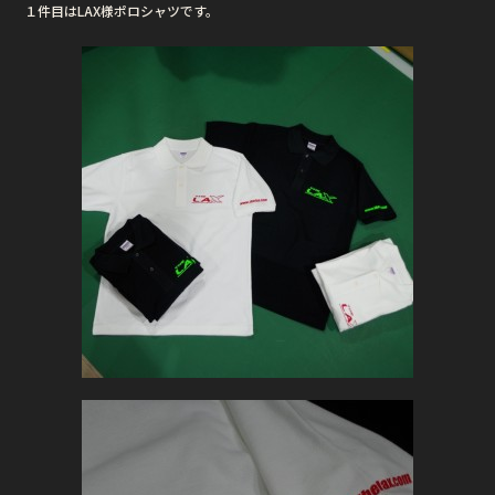
１件目はLAX様ポロシャツです。
b
r
o
o
k