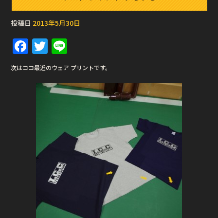
投稿日
2013年5月30日
F
T
Li
a
w
n
次はココ最近のウェア プリントです。
c
it
e
e
te
b
r
o
o
k