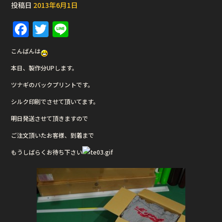
投稿日
2013年6月1日
F
T
Li
a
w
n
こんばんは
c
it
e
本日、製作分UPします。
e
te
ツナギのバックプリントです。
b
r
シルク印刷でさせて頂いてます。
o
o
明日発送させて頂きますので
k
ご注文頂いたお客様、到着まで
もうしばらくお待ち下さい