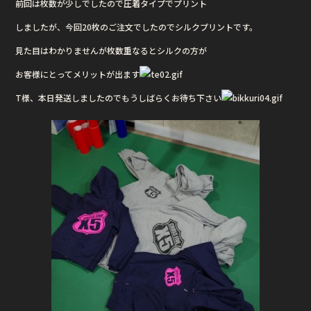
前回は枚数が少しでしたので圧着タイプでプリント
o
o
しましたが、今回20枚のご注文でしたのでシルクプリントです。
k
見た目はわかりませんが枚数重なるとシルクの方が
お客様にとってメリットが出ます
T様、本日発送しましたのでもうしばらくお待ち下さい