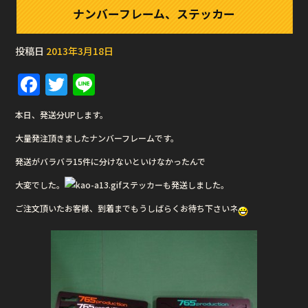
ナンバーフレーム、ステッカー
投稿日
2013年3月18日
F
T
Li
a
w
n
本日、発送分UPします。
c
it
e
大量発注頂きましたナンバーフレームです。
e
te
発送がバラバラ15件に分けないといけなかったんで
b
r
大変でした。
o
ステッカーも発送しました。
o
ご注文頂いたお客様、到着までもうしばらくお待ち下さいネ
k