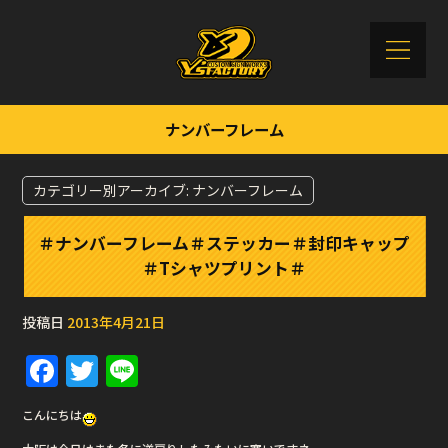
ナンバーフレーム
カテゴリー別アーカイブ:
ナンバーフレーム
＃ナンバーフレーム＃ステッカー＃封印キャップ
＃Tシャツプリント＃
投稿日
2013年4月21日
F
T
Li
a
w
n
こんにちは
c
it
e