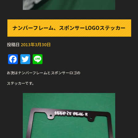
ナンバーフレーム、スポンサーLOGOステッカー
投稿日
2013年3月30日
F
T
Li
a
w
n
お次はナンバーフレームとスポンサーロゴの
c
it
e
ステッカーです。
e
te
b
r
o
o
k