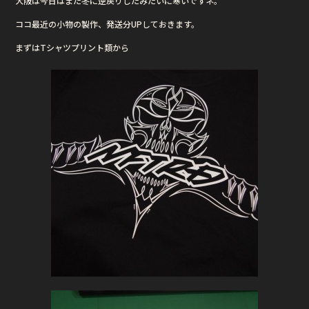
大阪は今日はまた冬に逆戻りしたみたいに寒いですネ。
e
te
ココ最近の小物の製作、発送分UPしておきます。
b
r
まずはTシャツプリント類から
o
o
k