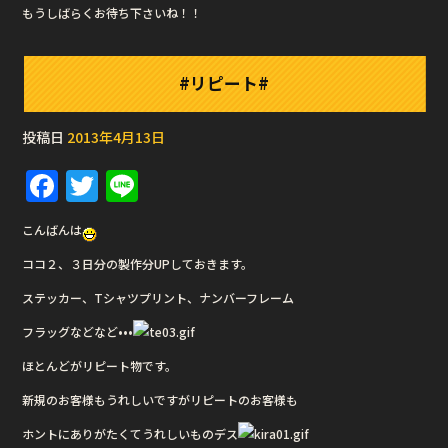
もうしばらくお待ち下さいね！！
#リピート#
投稿日
2013年4月13日
F
T
Li
a
w
n
こんばんは
c
it
e
ココ２、３日分の製作分UPしておきます。
e
te
ステッカー、Tシャツプリント、ナンバーフレーム
b
r
フラッグなどなど•••
o
o
ほとんどがリピート物です。
k
新規のお客様もうれしいですがリピートのお客様も
ホントにありがたくてうれしいものデス