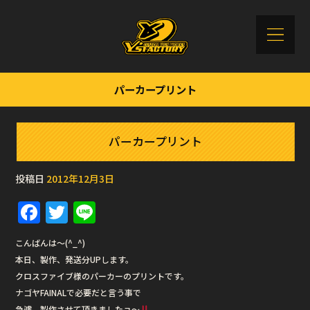
パーカープリント
パーカープリント
投稿日
2012年12月3日
F
T
Li
a
w
n
こんばんは〜(^_^)
c
it
e
本日、製作、発送分UPします。
e
te
クロスファイブ様のパーカーのプリントです。
b
r
ナゴヤFAINALで必要だと言う事で
急遽、製作させて頂きましたョ〜