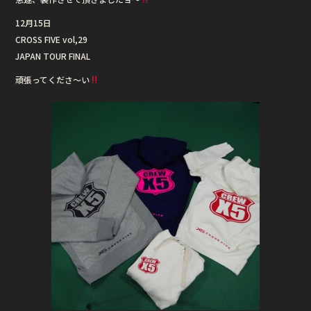
o
12月15日
o
CROSS FIVE vol,29
k
JAPAN TOUR FINAL
頑張ってくださ〜い