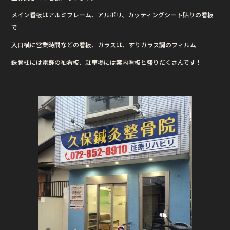
o
メイン看板はアルミフレーム、アルポリ、カッティングシート貼りの看板
o
で
k
入口横に営業時間などの看板、ガラスは、すりガラス調のフィルム
鉄骨柱には電飾の袖看板、駐車場には案内看板と盛りだくさんです！