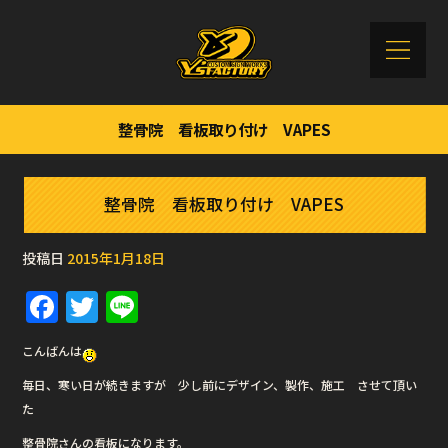
整骨院 看板取り付け VAPES
整骨院 看板取り付け VAPES
投稿日
2015年1月18日
F
T
Li
a
w
n
こんばんは
c
it
e
毎日、寒い日が続きますが 少し前にデザイン、製作、施工 させて頂い
e
te
た
b
r
整骨院さんの看板になります。