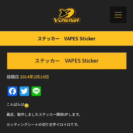
ステッカー VAPES Sticker
ステッカー VAPES Sticker
投稿日
2014年2月10日
F
T
Li
a
w
n
こんばんは
c
it
e
最近、製作しましたステッカー関係UPします。
e
te
カッティングシートの切り文字イロイロです。
b
r