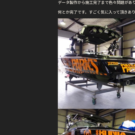
データ製作から施工完了まで色々問題があ
o
何とか完了です。すごく気に入って頂きあ
k