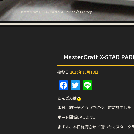
MasterCraft X-STAR PARKS ＆ Cruiser|Y's Factory
MasterCraft X-STAR PAR
投稿日
2013年10月18日
F
T
Li
a
w
n
こんばんは
c
it
e
本日、施行分とついでに少し前に施工した
e
te
ボート関係UPします。
b
r
まずは、本日施行させて頂いたマスターク
o