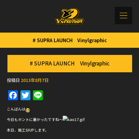
# SUPRA LAUNCH Vinylgraphic
# SUPRA LAUNCH Vinylgraphic
投稿日
2013年8月7日
F
T
Li
a
w
n
こんばんは
c
it
e
今日もホントに暑かったですね〜
e
te
本日、施工分UPします。
b
r