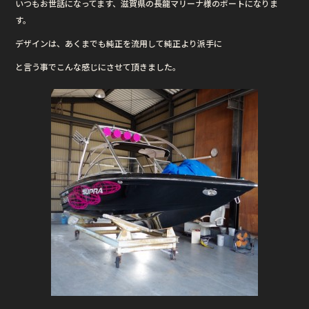
いつもお世話になってます、滋賀県の長龍マリーナ様のボートになりま
o
す。
o
デザインは、あくまでも純正を流用して純正より派手に
k
と言う事でこんな感じにさせて頂きました。