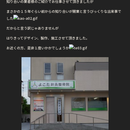
知り合いの業者様のご紹介でお仕事させて頂きましたが
o
o
まさかの１５年ぐらい前からの知り合いが開業と言うびっくりな出来事で
した
k
だからと言う訳じゃありませんが
はりきってデザイン、製作、施工させて頂きました。
お近くの方、是非１度いかかでしょうか