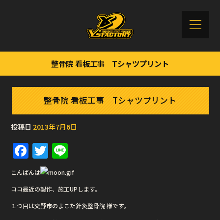
整骨院 看板工事 Tシャツプリント
整骨院 看板工事 Tシャツプリント
投稿日
2013年7月6日
F
T
Li
a
w
n
こんばんは
c
it
e
ココ最近の製作、施工UPします。
e
te
１つ目は交野市のよこた針灸整骨院 様です。
b
r