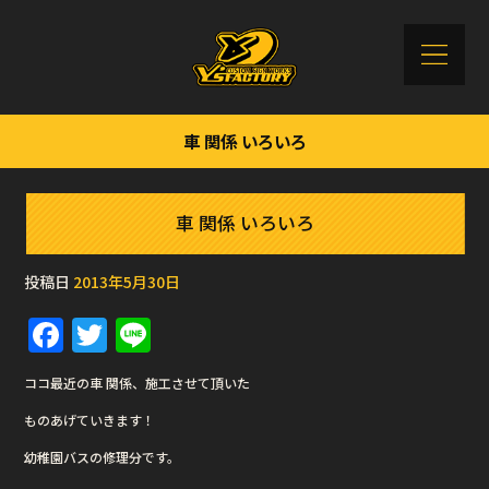
車 関係 いろいろ
車 関係 いろいろ
投稿日
2013年5月30日
F
T
Li
a
w
n
ココ最近の車 関係、施工させて頂いた
c
it
e
ものあげていきます！
e
te
幼稚園バスの修理分です。
b
r