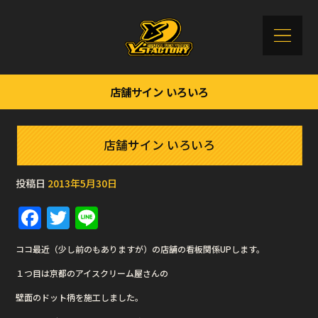
店舗サイン いろいろ
店舗サイン いろいろ
投稿日
2013年5月30日
F
T
Li
a
w
n
ココ最近（少し前のもありますが）の店舗の看板関係UPします。
c
it
e
１つ目は京都のアイスクリーム屋さんの
e
te
壁面のドット柄を施工しました。
b
r