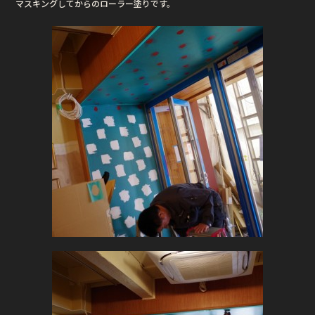
マスキングしてからのローラー塗りです。
o
o
k