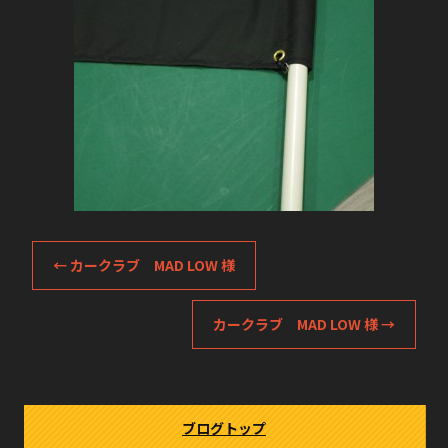
o
o
k
←
カークラブ MAD LOW 様
カークラブ MAD LOW 様
→
ブログトップ