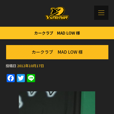
カークラブ MAD LOW 様
カークラブ MAD LOW 様
投稿日
2012年10月17日
F
T
Li
a
w
n
c
it
e
e
te
b
r