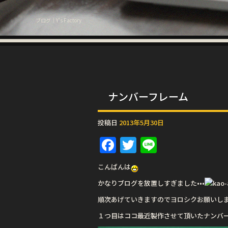
ブログ｜Y's Factory
ナンバーフレーム
投稿日
2013年5月30日
F
T
Li
a
w
n
こんばんは
c
it
e
かなりブログを放置しすぎました•••
e
te
順次あげていきますのでヨロシクお願いし
b
r
１つ目はココ最近製作させて頂いたナンバ
o