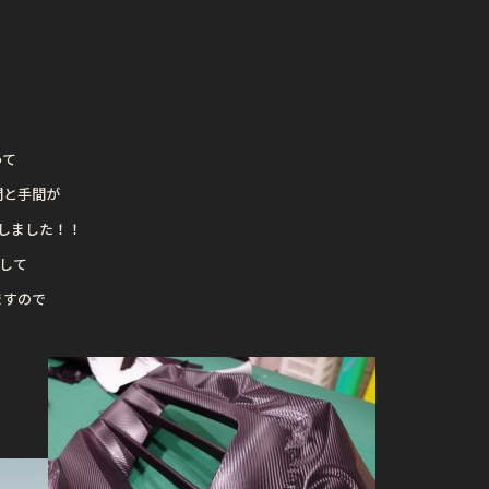
って
間と手間が
しました！！
して
ますので