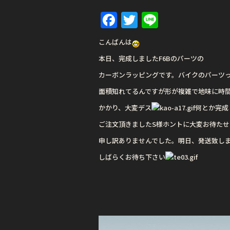
F
T
Li
a
w
n
こんばんは
c
it
e
本日、完成しましたF6Bのパーツの
e
te
カーボンラッピングです。バイクのパーツ
b
r
面積知れてるんですが形が複雑で地味に時
o
かかり、大変デス
何とか完成
o
ご注文頂きましたS様ホントに大変お待たせ
k
申し訳ありませんでした。明日、発送致し
しばらくお待ち下さい