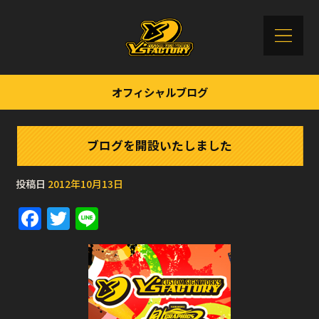
オフィシャルブログ
ブログを開設いたしました
投稿日
2012年10月13日
F
T
Li
a
w
n
c
it
e
e
te
b
r