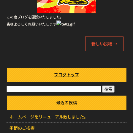
o
o
この度ブログを開設いたしました。
k
皆様よろしくお願いいたします
新しい投稿
→
ブログトップ
最近の投稿
ホームページをリニューアル致しました。
季節のご挨拶