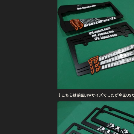
o
k
↓こちらは前回JPAサイズでしたが今回US