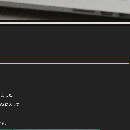
しました。
品気に入って
です。