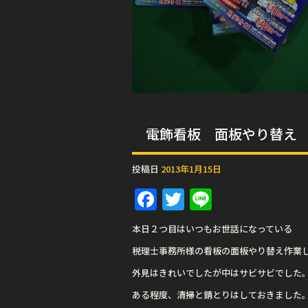
電飾看板 面板やり替え
投稿日
2013年1月15日
F
T
Li
a
w
n
本日２つ目はいつもお世話になっている
c
it
e
税理士事務所様の看板の面板やり替え作業
e
te
外見はきれいでしたが中はサビサビでした
b
r
ある程度、清掃と錆とりはしておきました