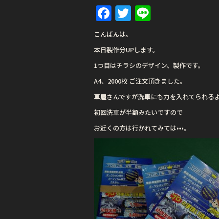
F
T
Li
a
w
n
こんばんは。
c
it
e
本日製作分UPします。
e
te
1つ目はチラシのデザイン、製作です。
b
r
A4、2000枚 ご注文頂きました。
o
車屋さんですが洗車にも力を入れてられる
o
初回洗車が半額みたいですので
k
お近くの方は行かれてみては•••。