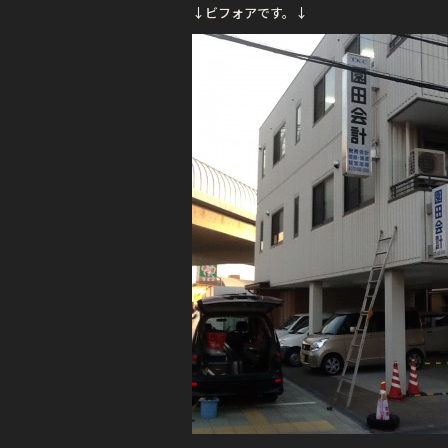
o
↓ビフォアです。↓
o
k