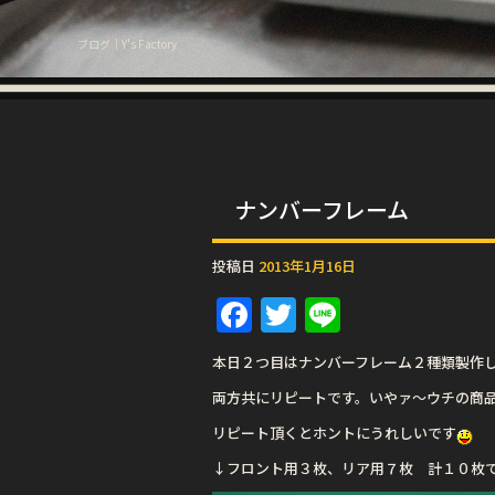
ブログ｜Y's Factory
ナンバーフレーム
投稿日
2013年1月16日
F
T
Li
a
w
n
本日２つ目はナンバーフレーム２種類製作
c
it
e
両方共にリピートです。いやァ〜ウチの商
e
te
リピート頂くとホントにうれしいです
b
r
↓フロント用３枚、リア用７枚 計１０枚
o