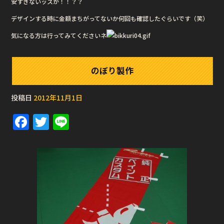
安すぎないッスか！！？？
デザインする時に金額まちがってないか何回も確認したぐらいです（笑）
気になる方は行ってみてくださいネ
のぼり製作
投稿日
2012年11月1日
F
T
Li
a
w
n
c
it
e
e
te
b
r
o
o