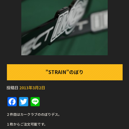
”STRAIN”のぼり
投稿日
2013年3月2日
F
T
Li
a
w
n
２件目はカークラブののぼりデス。
c
it
e
１枚からご注文可能です。