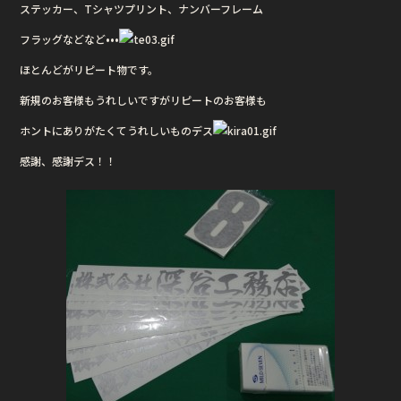
ステッカー、Tシャツプリント、ナンバーフレーム
b
r
フラッグなどなど•••
o
o
ほとんどがリピート物です。
k
新規のお客様もうれしいですがリピートのお客様も
ホントにありがたくてうれしいものデス
感謝、感謝デス！！