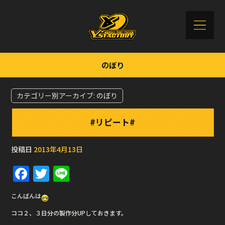
のぼり
カテゴリー別アーカイブ:
のぼり
#リピート#
投稿日
2013年4月13日
F
T
Li
a
w
n
こんばんは
c
it
e
ココ２、３日分の製作分UPしておきます。
e
te