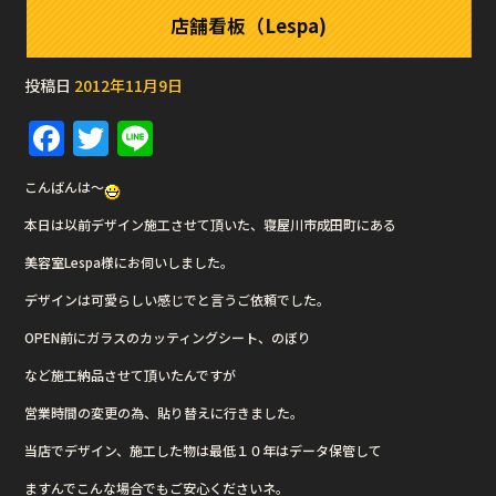
店舗看板（Lespa)
投稿日
2012年11月9日
F
T
Li
a
w
n
こんばんは〜
c
it
e
本日は以前デザイン施工させて頂いた、寝屋川市成田町にある
e
te
美容室Lespa様にお伺いしました。
b
r
デザインは可愛らしい感じでと言うご依頼でした。
o
o
OPEN前にガラスのカッティングシート、のぼり
k
など施工納品させて頂いたんですが
営業時間の変更の為、貼り替えに行きました。
当店でデザイン、施工した物は最低１０年はデータ保管して
ますんでこんな場合でもご安心くださいネ。